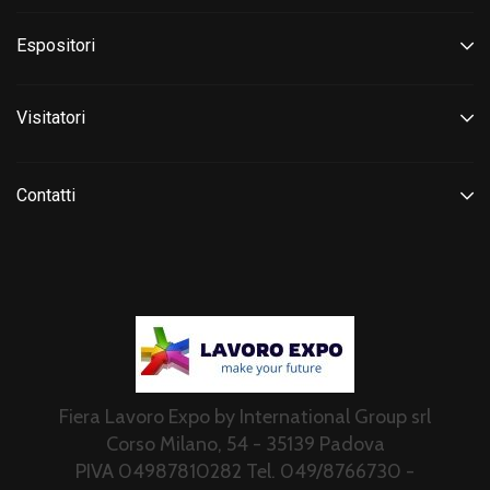
Espositori
Visitatori
Contatti
Fiera Lavoro Expo by International Group srl
Corso Milano, 54 - 35139 Padova
PIVA 04987810282 Tel. 049/8766730 -